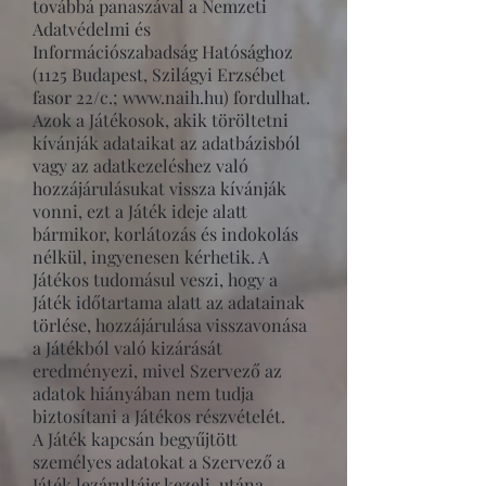
továbbá panaszával a Nemzeti
Adatvédelmi és
Információszabadság Hatósághoz
(1125 Budapest, Szilágyi Erzsébet
fasor 22/c.;
www.naih.hu
) fordulhat.
Azok a Játékosok, akik töröltetni
kívánják adataikat az adatbázisból
vagy az adatkezeléshez való
hozzájárulásukat vissza kívánják
vonni, ezt a Játék ideje alatt
bármikor, korlátozás és indokolás
nélkül, ingyenesen kérhetik. A
Játékos tudomásul veszi, hogy a
Játék időtartama alatt az adatainak
törlése, hozzájárulása visszavonása
a Játékból való kizárását
eredményezi, mivel Szervező az
adatok hiányában nem tudja
biztosítani a Játékos részvételét.
A Játék kapcsán begyűjtött
személyes adatokat a Szervező a
Játék lezárultáig kezeli, utána –