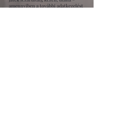
amennyiben a további adatkezelést
számára jogszabály kötelezően nem
írja elő, illetve amennyiben a
további, más célú adatkezeléshez a
Játékos nem járult hozzá - az
adatokat törli.
9. Vegyes rendelkezések
Amennyiben a Szervező
tudomására jut, hogy ezen
játékszabály 2. pontjában kizárásra
került személy mégis részt vett a
Játékban, a Szervező e személyt a
Játékból kizárhatja és tőle az
esetlegesen átadott nyereményt
(illetve annak árát)
visszakövetelheti.
A hirdetésekben szereplő
nyeremény képei csak
illusztrációk.