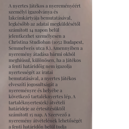
A nyertes Játékos a nyereményéért
személyi igazolványa és
lakcímkártyája bemutatásával,
legkésőbb az adatai megküldésétől
számított 14 napon belül
jelentkezhet személyesen a
Christina Studioban (1052 Budapest,
Semmelweis utca 8.). Amennyiben a
nyeremény átadása bármi okból
meghiúsul, különösen, ha a Játékos
a fenti határidőig nem igazolja
nyertességét az iratai
bemutatásával, a nyertes Játékos
elveszíti jogosultságát a
nyereményre és helyébe a
következő tartaléknyertes lép. A
tartaléknyertes(ek) átvételi
határideje az értesítésüktől
számított 15 nap. A Szervező a
nyeremény átvételének lehetőségét
a fenti határidőn belül tudja