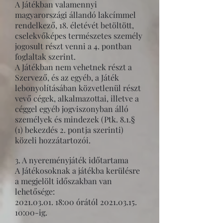
A Játékban valamennyi
magyarországi állandó lakcímmel
rendelkező, 18. életévét betöltött,
cselekvőképes természetes személy
jogosult részt venni a 4. pontban
foglaltak szerint.
A Játékban nem vehetnek részt a
Szervező, és az egyéb, a Játék
lebonyolításában közvetlenül részt
vevő cégek, alkalmazottai, illetve a
céggel egyéb jogviszonyban álló
személyek és mindezek (Ptk. 8.1.§
(1) bekezdés 2. pontja szerinti)
közeli hozzátartozói.
3. A nyereményjáték időtartama
A Játékosoknak a játékba kerülésre
a megjelölt időszakban van
lehetősége:
2021.03.01. 18:00 órától 2021.03.15.
10:00-ig.