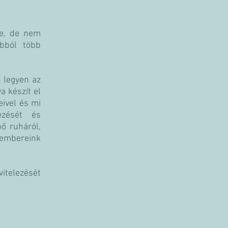
se, de nem
abból több
– legyen az
a készít el
eivel és mi
ezését és
pő ruháról,
embereink
itelezését