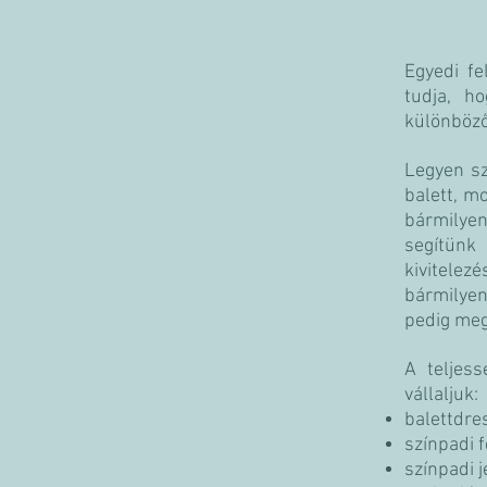
Egyedi fe
tudja, h
különböző
Legyen sz
balett, m
bármilyen
segítünk
kivitelez
bármilye
pedig meg
A teljess
vállaljuk:
balettdre
színpadi 
színpadi 