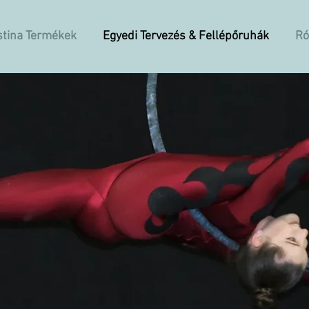
stina Termékek
Egyedi Tervezés & Fellépőruhák
Ró