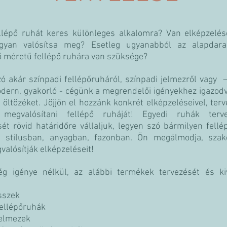
llépő ruhát keres különleges alkalomra? Van elképzelé
ogyan valósítsa meg? Esetleg ugyanabból az alapdar
 méretű fellépő ruhára van szüksége?
ó akár színpadi fellépőruháról, színpadi jelmezről vagy 
odern, gyakorló - cégünk a megrendelői igényekhez igazodv
 öltözéket.
Jöjjön el hozzánk konkrét elképzeléseivel, terv
 megvalósítani fellépő ruháját! Egyedi ruhák terv
ését rövid határidőre vállaljuk, legyen szó bármilyen fellé
n stílusban, anyagban, fazonban.
Ön megálmodja, szak
valósítják elképzeléseit!
ég igénye nélkül, az alábbi termékek tervezését és kiv
sszek
fellépőruhák
jelmezek