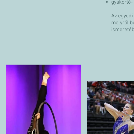
gyakorló-
Az egyedi 
melyről b
ismeretéb