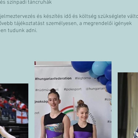
 és színpadi táncruhák
jelmeztervezés és készítés idő és költség szükséglete vált
ővebb tájékoztatást személyesen, a megrendelői igények
en tudunk adni.