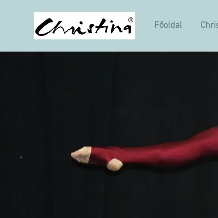
Főoldal
Chri